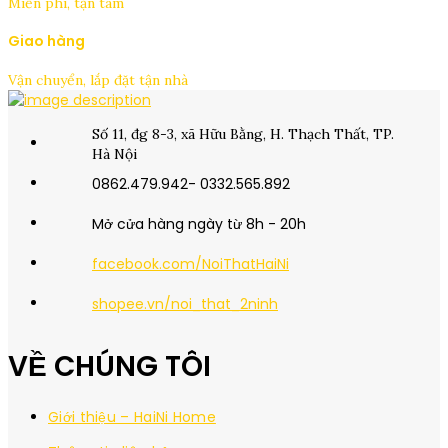
Miễn phí, tận tâm
Giao hàng
Vận chuyển, lắp đặt tận nhà
Số 11, đg 8-3, xã Hữu Bằng, H. Thạch Thất, TP.
Hà Nội
0862.479.942- 0332.565.892
Mở cửa hàng ngày từ 8h - 20h
facebook.com/NoiThatHaiNi
shopee.vn/noi_that_2ninh
VỀ CHÚNG TÔI
Giới thiệu – HaiNi Home