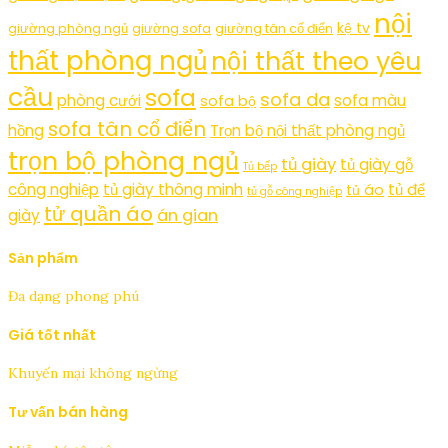
nội
kệ tv
giường phòng ngủ
giường sofa
giường tân cổ điển
thất phòng ngủ
nội thất theo yêu
cầu
sofa
sofa da
phòng cưới
sofa màu
sofa bộ
sofa tân cổ điển
hồng
Trọn bộ nội thất phòng ngủ
trọn bộ phòng ngủ
tủ giày
tủ giày gỗ
Tủ bếp
công nghiệp
tủ giày thông minh
tủ để
tủ áo
tủ gỗ công nghiệp
tử quần áo
án gian
giày
Sản phẩm
Đa dạng phong phú
Giá tốt nhất
Khuyến mại không ngừng
Tư vấn bán hàng