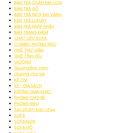
BÀN TRÀ CHÂN KIM LOẠI
BÀN TRÀ GỖ
BÀN TRÀ INOX MẠ VÀNG
BÀN TRÀ LUXURY
BÀN TRÀ NHẬP KHẨU
BÀN TRANG ĐIỂM
CHẤT LIỆU SOFA
COMBO PHÒNG NGỦ
GHẾ THƯ GIÃN
GHẾ TÌNH YÊU
GIƯỜNG
Giường Bọc nệm
Giường cho bé
KỆ TIVI
KỆ- GIÁ SÁCH
KHÔNG GIAN KHÁC
PHÒNG CHO BÉ
PHÒNG NGỦ
Sản phẩm bán chạy
SOFA
SOFA ĐƠN
SOFA GỖ