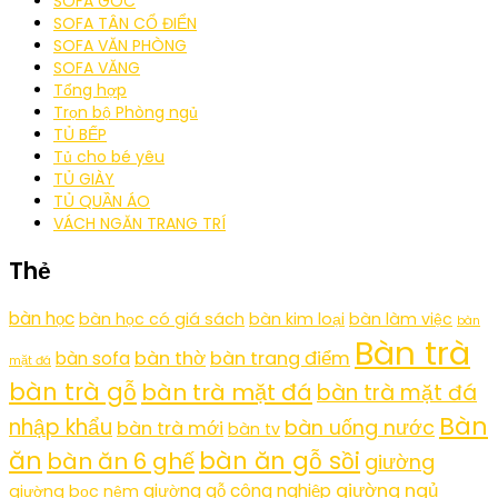
SOFA GÓC
SOFA TÂN CỔ ĐIỂN
SOFA VĂN PHÒNG
SOFA VĂNG
Tổng hợp
Trọn bộ Phòng ngủ
TỦ BẾP
Tủ cho bé yêu
TỦ GIÀY
TỦ QUẦN ÁO
VÁCH NGĂN TRANG TRÍ
Thẻ
bàn học
bàn học có giá sách
bàn kim loại
bàn làm việc
bàn
Bàn trà
bàn thờ
bàn trang điểm
bàn sofa
mặt đá
bàn trà gỗ
bàn trà mặt đá
bàn trà mặt đá
Bàn
nhập khẩu
bàn uống nước
bàn trà mới
bàn tv
ăn
bàn ăn gỗ sồi
bàn ăn 6 ghế
giường
giường ngủ
giường gỗ công nghiệp
giường bọc nệm