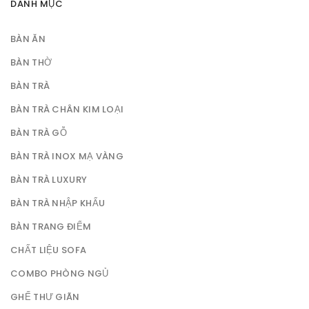
DANH MỤC
BÀN ĂN
BÀN THỜ
BÀN TRÀ
BÀN TRÀ CHÂN KIM LOẠI
BÀN TRÀ GỖ
BÀN TRÀ INOX MẠ VÀNG
BÀN TRÀ LUXURY
BÀN TRÀ NHẬP KHẨU
BÀN TRANG ĐIỂM
CHẤT LIỆU SOFA
COMBO PHÒNG NGỦ
GHẾ THƯ GIÃN