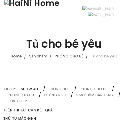
Tủ cho bé yêu
Home
Sản phẩm
PHÒNG CHO BÉ
Tủ cho bé yêu
FILTER:
SHOW ALL
PHÒNG BẾP
PHÒNG CHO BÉ
PHÒNG KHÁCH
PHÒNG NGỦ
SẢN PHẨM BÁN CHẠY
TỔNG HỢP
HIỂN THỊ TẤT CẢ 3 KẾT QUẢ