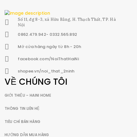
Số 11, đg 8-3, xã Hữu Bằng, H. Thạch Thất, TP. Hà
Nội
0862.479.942- 0332.565.892
Mở cửa hàng ngày từ 8h - 20h
facebook.com/NoiThatHaiNi
shopee.vn/noi_that_2ninh
VỀ CHÚNG TÔI
GIỚI THIỆU – HAINI HOME
THÔNG TIN LIÊN HỆ
TIÊU CHÍ BÁN HÀNG
HƯỚNG DẪN MUA HÀNG