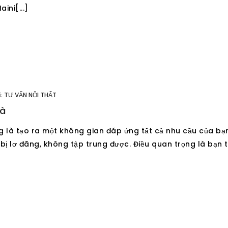
ini[...]
&
TƯ VẤN NỘI THẤT
hà
ọng là tạo ra một không gian đáp ứng tất cả nhu cầu của bạ
ễ bị lơ đãng, không tập trung được. Điều quan trọng là bạn 