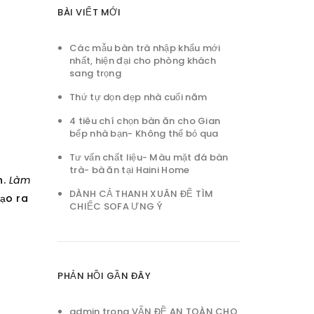
BÀI VIẾT MỚI
Các mẫu bàn trà nhập khẩu mới
nhất, hiện đại cho phòng khách
sang trọng
Thứ tự dọn dẹp nhà cuối năm
4 tiêu chí chọn bàn ăn cho Gian
bếp nhà bạn- Không thể bỏ qua
Tư vấn chất liệu- Màu mặt đá bàn
trà- bà ăn tại Haini Home
n.
Làm
DÀNH CẢ THANH XUÂN ĐỂ TÌM
tạo ra
CHIẾC SOFA ƯNG Ý
PHẢN HỒI GẦN ĐÂY
admin
trong
VẤN ĐỀ AN TOÀN CHO