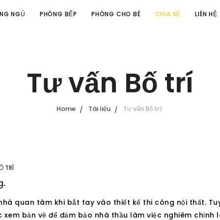
NG NGỦ
PHÒNG BẾP
PHÒNG CHO BÉ
CHIA SẺ
LIÊN HỆ
Tư vấn Bố trí
Home
Tài liệu
Tư vấn Bố trí
Ố TRÍ
g.
hà quan tâm khi bắt tay vào thiết kế thi công nội thất. Tu
ệc xem bản vẽ để đảm bảo nhà thầu làm việc nghiêm chỉnh 