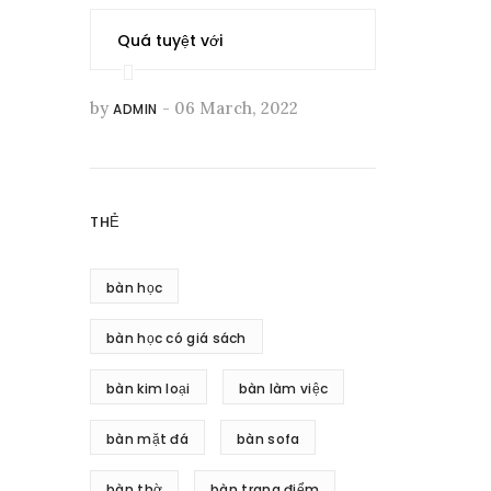
Quá tuyệt với
by
- 06 March, 2022
ADMIN
THẺ
bàn học
bàn học có giá sách
bàn kim loại
bàn làm việc
bàn mặt đá
bàn sofa
bàn thờ
bàn trang điểm