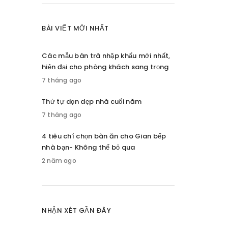
BÀI VIẾT MỚI NHẤT
Các mẫu bàn trà nhập khẩu mới nhất,
hiện đại cho phòng khách sang trọng
7 tháng ago
Thứ tự dọn dẹp nhà cuối năm
7 tháng ago
4 tiêu chí chọn bàn ăn cho Gian bếp
nhà bạn- Không thể bỏ qua
2 năm ago
NHẬN XÉT GẦN ĐÂY