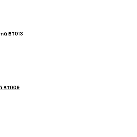
 mã BT013
mã BT009