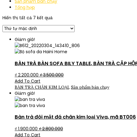
Sản phẩm bán chạy
Tổng hợp
Hiển thị tất cả 7 kết quả
Giảm giá!
BÀN TRÀ BÀN SOFA BILY TABLE, BÀN TRÀ CẶP HỘ
₫
2.200.000
₫
3.500.000
Add To Cart
,
BÀN TRÀ CHÂN KIM LOẠI
Sản phẩm bán chạy
Giảm giá!
Bàn trà đôi mặt đá chân kim loại Viva, mã BT006
₫
1.900.000
₫
2.800.000
Add To Cart