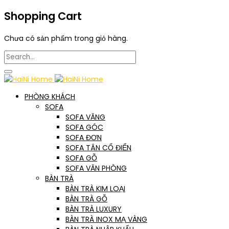
Shopping Cart
Chưa có sản phẩm trong giỏ hàng.
PHÒNG KHÁCH
SOFA
SOFA VĂNG
SOFA GÓC
SOFA ĐƠN
SOFA TÂN CỔ ĐIỂN
SOFA GỖ
SOFA VĂN PHÒNG
BÀN TRÀ
BÀN TRÀ KIM LOẠI
BÀN TRÀ GỖ
BÀN TRÀ LUXURY
BÀN TRÀ INOX MẠ VÀNG