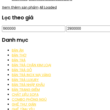
Xem thêm sản phẩm
All Loaded
Lọc theo giá
Danh mục
BÀN ĂN
BÀN THỜ
BÀN TRÀ
BÀN TRÀ CHÂN KIM LOẠI
BÀN TRÀ GỖ
BÀN TRÀ INOX MẠ VÀNG
BÀN TRÀ LUXURY
BÀN TRÀ NHẬP KHẨU
BÀN TRANG ĐIỂM
CHẤT LIỆU SOFA
COMBO PHÒNG NGỦ
GHẾ THƯ GIÃN
GHẾ TÌNH YÊU