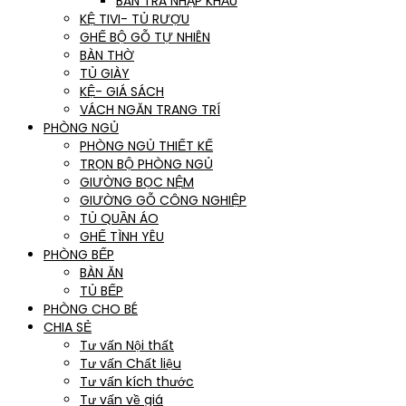
BÀN TRÀ NHẬP KHẨU
KỆ TIVI- TỦ RƯỢU
GHẾ BỘ GỖ TỰ NHIÊN
BÀN THỜ
TỦ GIÀY
KỆ- GIÁ SÁCH
VÁCH NGĂN TRANG TRÍ
PHÒNG NGỦ
PHÒNG NGỦ THIẾT KẾ
TRỌN BỘ PHÒNG NGỦ
GIƯỜNG BỌC NỆM
GIƯỜNG GỖ CÔNG NGHIỆP
TỦ QUẦN ÁO
GHẾ TÌNH YÊU
PHÒNG BẾP
BÀN ĂN
TỦ BẾP
PHÒNG CHO BÉ
CHIA SẺ
Tư vấn Nội thất
Tư vấn Chất liệu
Tư vấn kích thước
Tư vấn về giá