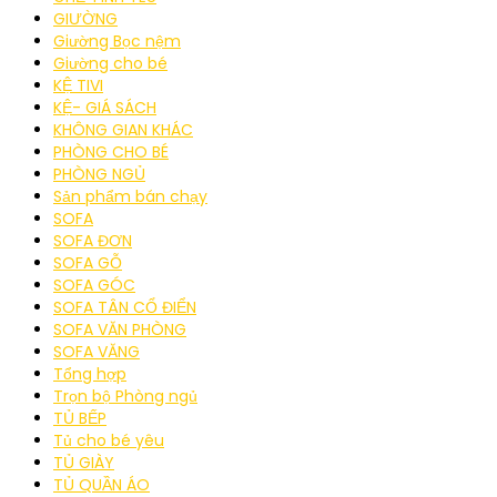
GIƯỜNG
Giường Bọc nệm
Giường cho bé
KỆ TIVI
KỆ- GIÁ SÁCH
KHÔNG GIAN KHÁC
PHÒNG CHO BÉ
PHÒNG NGỦ
Sản phẩm bán chạy
SOFA
SOFA ĐƠN
SOFA GỖ
SOFA GÓC
SOFA TÂN CỔ ĐIỂN
SOFA VĂN PHÒNG
SOFA VĂNG
Tổng hợp
Trọn bộ Phòng ngủ
TỦ BẾP
Tủ cho bé yêu
TỦ GIÀY
TỦ QUẦN ÁO