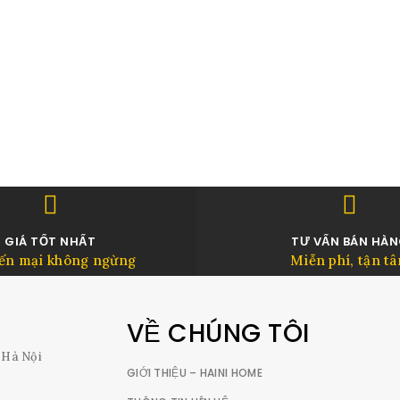
GIÁ TỐT NHẤT
TƯ VẤN BÁN HÀ
ến mại không ngừng
Miễn phí, tận t
VỀ CHÚNG TÔI
. Hà Nội
GIỚI THIỆU – HAINI HOME