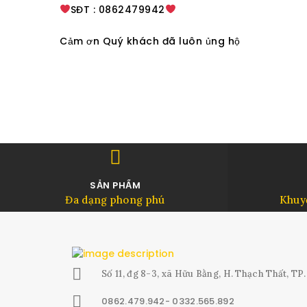
SĐT : 0862479942
Cảm ơn Quý khách đã luôn ủng hộ
SẢN PHẨM
Đa dạng phong phú
Khuy
Số 11, đg 8-3, xã Hữu Bằng, H. Thạch Thất, TP
0862.479.942- 0332.565.892