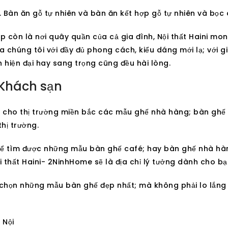
 Bàn ăn gỗ tự nhiên và bàn ăn kết hợp gỗ tự nhiên và bọc 
ếp còn là nơi quây quần của cả gia đình, Nội thất Haini 
chúng tôi với đầy đủ phong cách, kiểu dáng mới lạ; với g
hiện đại hay sang trọng cũng đều hài lòng.
Khách sạn
ấp cho thị trường miền bắc các mẫu ghế nhà hàng; bàn ghế
thị trường.
 tìm được những mẫu bàn ghế café; hay bàn ghế nhà hàng,
 thất Haini- 2NinhHome sẽ là địa chỉ lý tưởng dành cho bạ
ựa chọn những mẫu bàn ghế đẹp nhất; mà không phải lo lắng 
 Nội