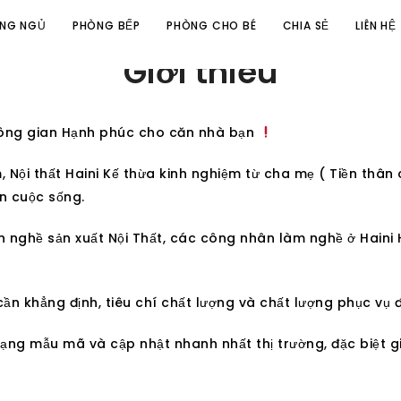
NG NGỦ
PHÒNG BẾP
PHÒNG CHO BÉ
CHIA SẺ
LIÊN HỆ
Giới thiêu
hông gian Hạnh phúc cho căn nhà bạn
 Nội thất Haini Kế thừa kinh nghiệm từ cha mẹ ( Tiền thân
n cuộc sống.
ển nghề sản xuất Nội Thất, các công nhân làm nghề ở Hain
g cần khẳng định, tiêu chí chất lượng và chất lượng phục vụ
ạng mẫu mã và cập nhật nhanh nhất thị trường, đặc biệt g