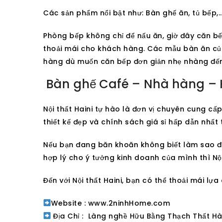
Các sản phẩm nổi bật như: Bàn ghế ăn, tủ bếp,…
Phòng bếp không chỉ để nấu ăn, giờ đây căn b
thoải mái cho khách hàng. Các mẫu bàn ăn của 
hàng dù muốn căn bếp đơn giản nhẹ nhàng đến 
Bàn ghế Café – Nhà hàng – 
Nội thất Haini tự hào là đơn vị chuyên cung c
thiết kế đẹp và chính sách giá sỉ hấp dẫn nhất 
Nếu bạn đang băn khoăn không biết làm sao để
hợp lý cho ý tưởng kinh doanh của mình thì Nội
Đến với Nội thất Haini, bạn có thể thoải mái l
Website : www.2ninhHome.com
Địa Chỉ : Làng nghề Hữu Bằng Thạch Thất Hà