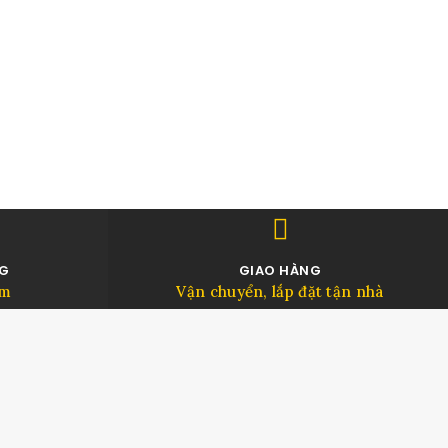
NG
GIAO HÀNG
âm
Vận chuyển, lắp đặt tận nhà