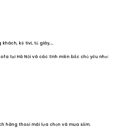
hách, kệ tivi, tủ giày,…
fa tại Hà Nội và các tỉnh miền bắc chủ yếu như:
ch hàng thoải mái lựa chọn và mua sắm.