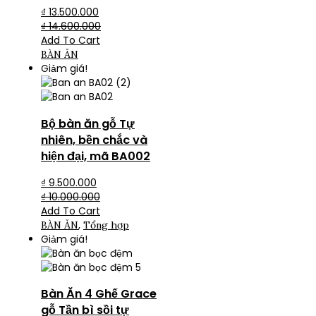
₫
13.500.000
₫
14.600.000
Add To Cart
BÀN ĂN
Giảm giá!
Bộ bàn ăn gỗ Tự
nhiên, bền chắc và
hiện đại, mã BA002
₫
9.500.000
₫
10.000.000
Add To Cart
,
BÀN ĂN
Tổng hợp
Giảm giá!
Bàn Ăn 4 Ghế Grace
gỗ Tần bì sồi tự