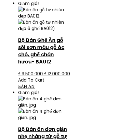
Giảm giá!
Bộ Bàn Ghế Ăn gỗ
sồi sơn màu gỗ óc
chó, ghế chân
hươu- BA012
₫
9.500.000
₫
12.000.000
Add To Cart
BÀN ĂN
Giảm giá!
Bộ Bàn ăn đơn giản
nhẹ nhàng từ gỗ tự