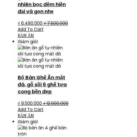
nhiên bọc đệm hiện
đại và gọn nhẹ
₫
6.490.000
₫
7.500.000
Add To Cart
BÀN ĂN
Giảm giá!
Bộ Bàn Ghế Ăn mặt
đá, gỗ sồi 6 ghế tựa
cong bền đẹp
₫
9.500.000
₫
12.000.000
Add To Cart
BÀN ĂN
Giảm giá!