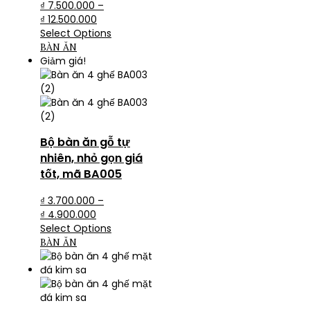
₫
7.500.000
–
₫
12.500.000
Select Options
BÀN ĂN
Giảm giá!
Bộ bàn ăn gỗ tự
nhiên, nhỏ gọn giá
tốt, mã BA005
₫
3.700.000
–
₫
4.900.000
Select Options
BÀN ĂN