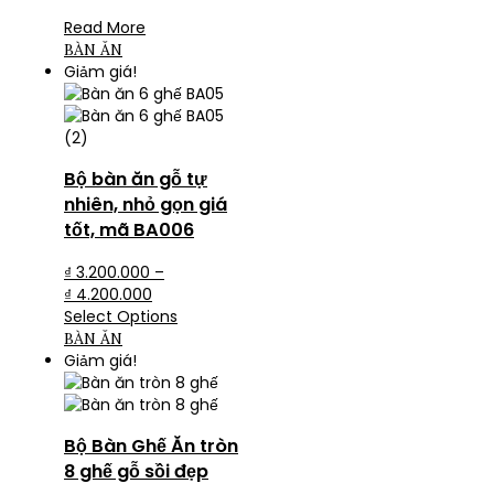
Read More
BÀN ĂN
Giảm giá!
Bộ bàn ăn gỗ tự
nhiên, nhỏ gọn giá
tốt, mã BA006
₫
3.200.000
–
₫
4.200.000
Select Options
BÀN ĂN
Giảm giá!
Bộ Bàn Ghế Ăn tròn
8 ghế gỗ sồi đẹp