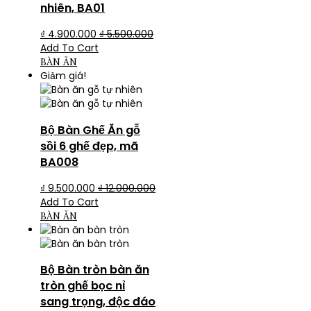
nhiên, BA01
₫
4.900.000
₫
5.500.000
Add To Cart
BÀN ĂN
Giảm giá!
Bộ Bàn Ghế Ăn gỗ
sồi 6 ghế đẹp, mã
BA008
₫
9.500.000
₫
12.000.000
Add To Cart
BÀN ĂN
Bộ Bàn tròn bàn ăn
tròn ghế bọc nỉ
sang trọng, độc đáo