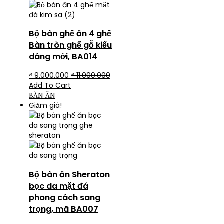
Bộ bàn ghế ăn 4 ghế
Bàn tròn ghế gỗ kiểu
dáng mới, BA014
₫
9.000.000
₫
11.000.000
Add To Cart
BÀN ĂN
Giảm giá!
Bộ bàn ăn Sheraton
bọc da mặt đá
phong cách sang
trọng, mã BA007