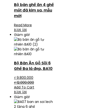
Bộ bàn ghế ăn 4 ghế
mặt đá kim sa, mẫu
mới
Read More
BÀN ĂN
Giảm giá!
Bộ Bàn Ăn Gỗ Sồi 6
Ghế Ba lá đẹp, BA10
₫
9.800.000
₫
12.000.000
Add To Cart
BÀN ĂN
Giảm giá!