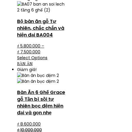
Bộ bàn ăn gỗ Tự
nhiên, chắc chắn và
hiện đại BA004
₫
5.800.000
–
₫
7.500.000
Select Options
BÀN ĂN
Giảm giá!
Bàn Ăn 6 Ghế Grace
gỗ Tần bì sồi tự
nhiên bọc đệm hiện
đại và gọn nhẹ
₫
8.600.000
₫
10.000.000