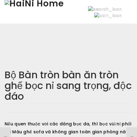
Đánh giá
mẫu ghế ăn Hiện đại
Chưa có đánh giá nào.
HÃY LÀ NGƯỜI ĐẦU TIÊN NHẬN XÉT “BỘ BÀN
Bộ Bàn tròn bàn ăn tròn
TRÒN BÀN ĂN TRÒN GHẾ BỌC NỈ SANG TRỌNG,
ĐỘC ĐÁO”
ghế bọc nỉ sang trọng, độc
Email của bạn sẽ không được hiển thị công khai.
Các
đáo
trường bắt buộc được đánh dấu
*
Tên
*
Nếu quen thuộc với các dáng bọc da, thì bọc vải nỉ phối
với Màu ghế sofa và không gian toàn gian phòng này