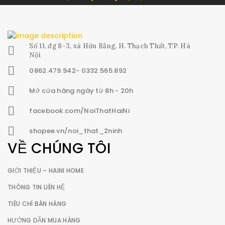
Số 11, đg 8-3, xã Hữu Bằng, H. Thạch Thất, TP. Hà
Nội
0862.479.942- 0332.565.892
Mở cửa hàng ngày từ 8h - 20h
facebook.com/NoiThatHaiNi
shopee.vn/noi_that_2ninh
VỀ CHÚNG TÔI
GIỚI THIỆU – HAINI HOME
THÔNG TIN LIÊN HỆ
TIÊU CHÍ BÁN HÀNG
HƯỚNG DẪN MUA HÀNG