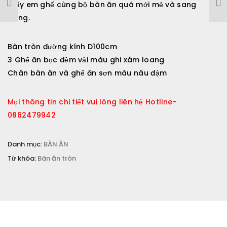
thấy em ghế cùng bộ bàn ăn quá mới mẻ và sang
trọng.
Email
*
Bàn tròn đường kính D100cm
3 Ghế ăn bọc đệm vải màu ghi xám loang
Chân bàn ăn và ghế ăn sơn màu nâu đậm
Lưu tên của tôi, email, và trang web trong trình duyệt
này cho lần bình luận kế tiếp của tôi.
Mọi thông tin chi tiết vui lòng liên hệ Hotline-
Đánh giá của bạn
0862479942
Nhận xét của bạn
*
Danh mục:
BÀN ĂN
Từ khóa:
Bàn ăn tròn