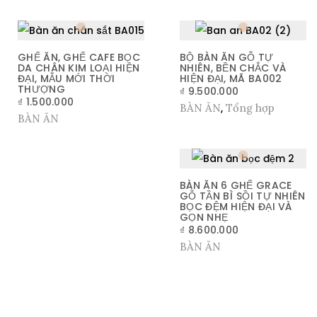
GHẾ ĂN, GHẾ CAFE BỌC
BỘ BÀN ĂN GỖ TỰ
DA CHÂN KIM LOẠI HIỆN
NHIÊN, BỀN CHẮC VÀ
ĐẠI, MẪU MỚI THỜI
HIỆN ĐẠI, MÃ BA002
THƯỢNG
₫
9.500.000
₫
1.500.000
BÀN ĂN
,
Tổng hợp
BÀN ĂN
BÀN ĂN 6 GHẾ GRACE
GỖ TẦN BÌ SỒI TỰ NHIÊN
BỌC ĐỆM HIỆN ĐẠI VÀ
GỌN NHẸ
₫
8.600.000
BÀN ĂN