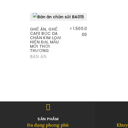
₫
1.500.0
GHẾ ĂN, GHẾ
CAFE BỌC DA
00
CHÂN KIM LOẠI
HIỆN ĐẠI, MẪU
MỚI THỜI
THƯỢNG
BÀN ĂN
SẢN PHẨM
Đa dạng phong phú
Khuy