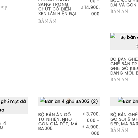
BỌC ĐỆM HI
00
–
SANG TRỌNG,
ĐẠI VÀ GỌN
hợp
₫
14.900.
CHÚT CỔ ĐIỂN
BÀN ĂN
XEN LẪN HIỆN ĐẠI
000
BÀN ĂN
BỘ BÀN GHẾ
GHẾ BÀN T
GHẾ GỖ KIỂ
DÁNG MỚI, 
BÀN ĂN
₫
3.700.
BỘ BÀN ĂN GỖ
BỘ BÀN GHẾ
TỰ NHIÊN, NHỎ
GỖ SỒI 6 G
000
–
N 4
GỌN GIÁ TỐT, MÃ
ĐẸP, MÃ BA
₫
4.900.
IM
BA005
BÀN ĂN
000