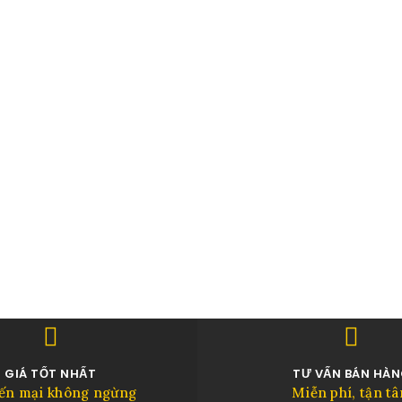
GIÁ TỐT NHẤT
TƯ VẤN BÁN HÀ
ến mại không ngừng
Miễn phí, tận t