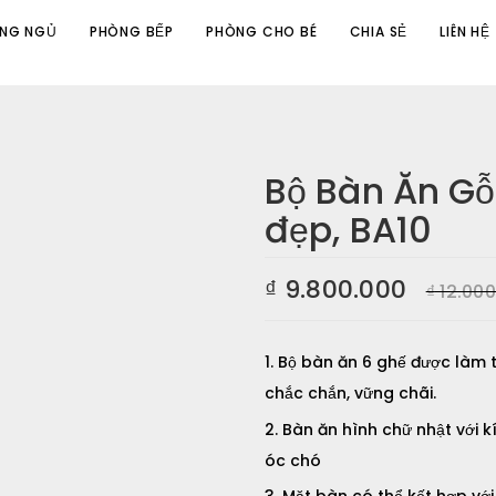
NG NGỦ
PHÒNG BẾP
PHÒNG CHO BÉ
CHIA SẺ
LIÊN HỆ
Bộ Bàn Ăn Gỗ 
đẹp, BA10
 SỒI 6 GHẾ BA LÁ ĐẸP, BA10”
ng bắt buộc được đánh dấu
*
₫
9.800.000
₫
12.000
Bộ bàn ăn 6 ghế được làm từ 
chắc chắn, vững chãi.
Bàn ăn hình chữ nhật với k
óc chó