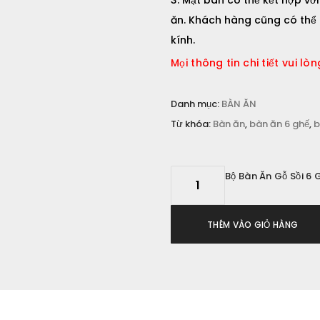
Mặt bàn có thể kết hợp với
ăn. Khách hàng cũng có thể
kính.
o lần bình luận kế tiếp của tôi.
Mọi thông tin chi tiết vui 
Danh mục:
BÀN ĂN
Từ khóa:
Bàn ăn
,
bàn ăn 6 ghế
,
b
Bộ Bàn Ăn Gỗ Sồi 6 
THÊM VÀO GIỎ HÀNG