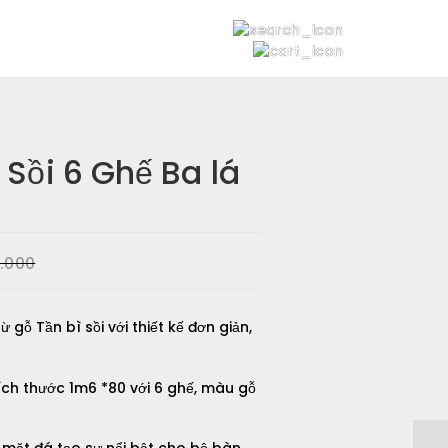
Sồi 6 Ghế Ba lá
.000
gỗ Tần bì sồi với thiết kế đơn giản,
ích thước 1m6 *80 với 6 ghế, màu gỗ