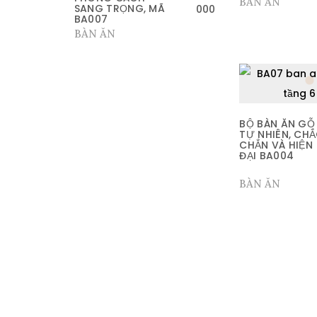
BÀN ĂN
SANG TRỌNG, MÃ
000
BA007
BÀN ĂN
BỘ BÀN ĂN GỖ
TỰ NHIÊN, CH
CHẮN VÀ HIỆN
ĐẠI BA004
BÀN ĂN