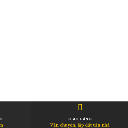
NG
GIAO HÀNG
âm
Vận chuyển, lắp đặt tận nhà