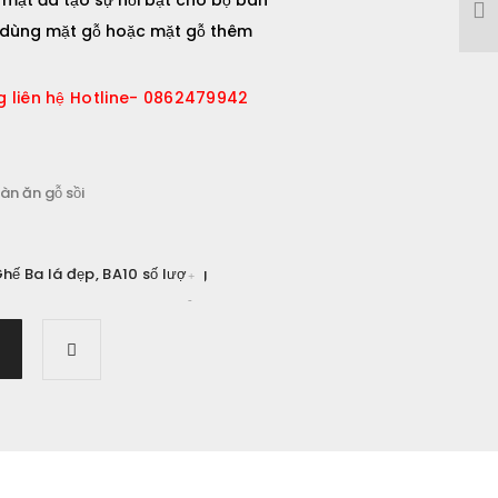
 mặt đá tạo sự nổi bật cho bộ bàn
 dùng mặt gỗ hoặc mặt gỗ thêm
lòng liên hệ Hotline- 0862479942
àn ăn gỗ sồi
Ghế Ba lá đẹp, BA10 số lượng