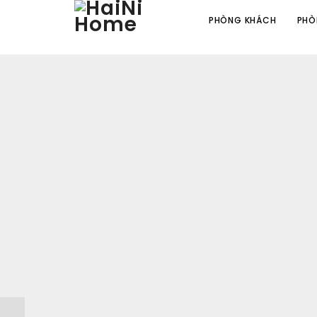
PHÒNG KHÁCH
PHÒ
Đánh giá
Chưa có đánh giá nào.
HÃY LÀ NGƯỜI ĐẦU TIÊN NHẬN XÉT “BỘ BÀN ĂN GỖ
Email của bạn sẽ không được hiển thị công khai.
Các trườ
Tên
*
Email
*