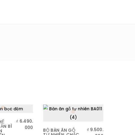
₫
6.490.
HẾ
ẦN BÌ
000
₫
9.500.
BỘ BÀN ĂN GỖ
N
TỰ NHIÊN, CHẮC