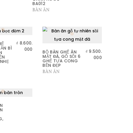
BA012
BÀN ĂN
₫
8.600.
HẾ
ẦN BÌ
000
₫
9.500.
BỘ BÀN GHẾ ĂN
N
MẶT ĐÁ, GỖ SỒI 6
ỆN
000
GHẾ TỰA CONG
 NHẸ
BỀN ĐẸP
BÀN ĂN
ÒN
ÒN
G,