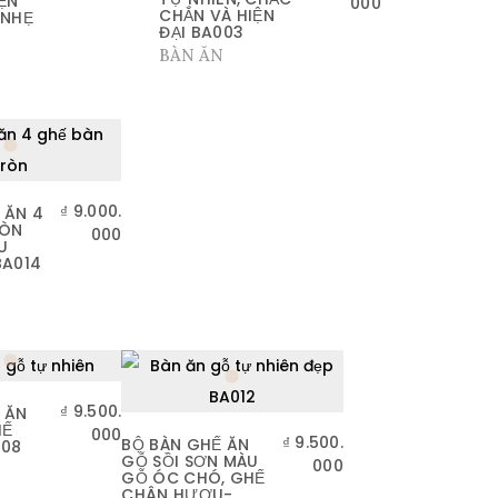
ỆN
000
CHẮN VÀ HIỆN
 NHẸ
ĐẠI BA003
BÀN ĂN
₫
9.000.
 ĂN 4
RÒN
000
U
BA014
₫
9.500.
 ĂN
HẾ
000
₫
9.500.
BỘ BÀN GHẾ ĂN
008
GỖ SỒI SƠN MÀU
000
GỖ ÓC CHÓ, GHẾ
CHÂN HƯƠU-