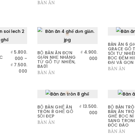
BÀN ĂN
BÀN ĂN 6 G
GRACE GỖ T
₫
5.800.
₫
4.900.
BỘ BÀN ĂN ĐƠN
SỒI TỰ NHIÊ
ẮC
GIẢN NHẸ NHÀNG
BỌC ĐỆM HI
000
–
000
TỪ GỖ TỰ NHIÊN,
ĐẠI VÀ GỌN
₫
7.500.
BA01
BÀN ĂN
000
BÀN ĂN
₫
13.500.
BỘ BÀN GHẾ ĂN
BỘ BÀN TR
TRÒN 8 GHẾ GỖ
BÀN ĂN TR
000
SỒI ĐẸP
GHẾ BỌC NỈ
SANG TRỌN
BÀN ĂN
ĐỘC ĐÁO
BÀN ĂN