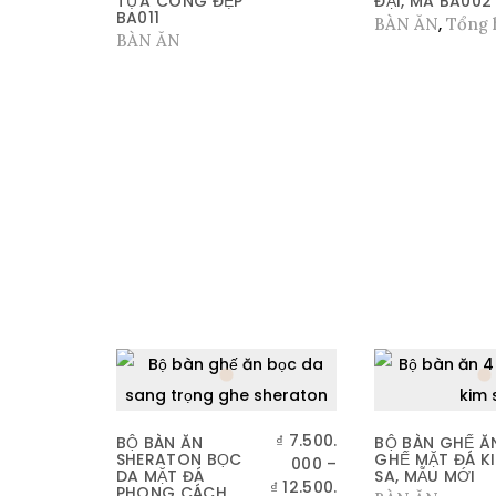
TỰA CONG ĐẸP
ĐẠI, MÃ BA002
BA011
BÀN ĂN
,
Tổng 
BÀN ĂN
₫
7.500.
BỘ BÀN ĂN
BỘ BÀN GHẾ Ă
SHERATON BỌC
GHẾ MẶT ĐÁ K
000
–
DA MẶT ĐÁ
SA, MẪU MỚI
₫
12.500.
PHONG CÁCH